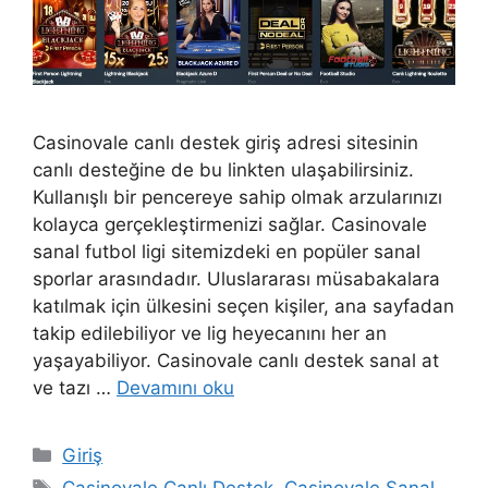
Casinovale canlı destek giriş adresi sitesinin
canlı desteğine de bu linkten ulaşabilirsiniz.
Kullanışlı bir pencereye sahip olmak arzularınızı
kolayca gerçekleştirmenizi sağlar. Casinovale
sanal futbol ligi sitemizdeki en popüler sanal
sporlar arasındadır. Uluslararası müsabakalara
katılmak için ülkesini seçen kişiler, ana sayfadan
takip edilebiliyor ve lig heyecanını her an
yaşayabiliyor. Casinovale canlı destek sanal at
ve tazı …
Devamını oku
Kategoriler
Giriş
Etiketler