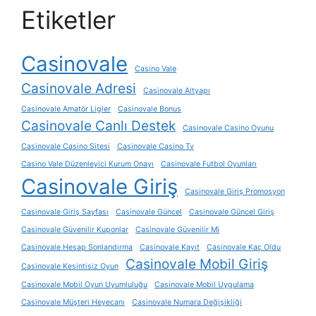
Etiketler
Casinovale
Casino Vale
Casinovale Adresi
Casinovale Altyapı
Casinovale Amatör Ligler
Casinovale Bonus
Casinovale Canlı Destek
Casinovale Casino Oyunu
Casinovale Casino Sitesi
Casinovale Casino Tv
Casino Vale Düzenleyici Kurum Onayı
Casinovale Futbol Oyunları
Casinovale Giriş
Casinovale Giriş Promosyon
Casinovale Giriş Sayfası
Casinovale Güncel
Casinovale Güncel Giriş
Casinovale Güvenilir Kuponlar
Casinovale Güvenilir Mi
Casinovale Hesap Sonlandırma
Casinovale Kayıt
Casinovale Kaç Oldu
Casinovale Mobil Giriş
Casinovale Kesintisiz Oyun
Casinovale Mobil Oyun Uyumluluğu
Casinovale Mobil Uygulama
Casinovale Müşteri Heyecanı
Casinovale Numara Değişikliği