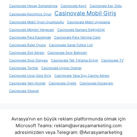
Casinovale Hesap Sonlandırma
Casinovale Kayıt
Casinovale Kaç Oldu
Casinovale Mobil Giriş
Casinovale Kesintisiz Oyun
Casinovale Mobil Oyun Uyumluluğu
Casinovale Mobil Uygulama
Casinovale Müşteri Heyecanı
Casinovale Numara Değişikliği
Casinovale Para Kazanmak
Casinovale Para Yatırma Canlı
Casinovale Rulet Oyunu
Casinovale Sanal Futbol Ligi
Casinovale Slot Adresi
Casinovale Spor Bahisleri
Casinovale Spor Dünyası
Casinovale Tek Tıklama Erişim
Casinovale TV
Casinovale Twitter
Casinovale Uygun Oranlar
Casinovale Uzun Süre Giriş
Casinovale Yasa Dışı Casino Adresi
Casinovale Yeni Hizmet
Casinovale Üyelik
Casinovale İnstagram
Casinovale Şikayet
Avrasya'nın en büyük reklam platformunda olmak için
Microsoft Teams:
reklam@avrasyamarketing.com
adresimizden veya Telegram: @Avrasyamarketing