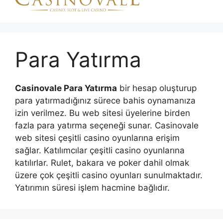
Para Yatırma
Casinovale Para Yatırma
bir hesap oluşturup
para yatırmadığınız sürece bahis oynamanıza
izin verilmez. Bu web sitesi üyelerine birden
fazla para yatırma seçeneği sunar. Casinovale
web sitesi çeşitli casino oyunlarına erişim
sağlar. Katılımcılar çeşitli casino oyunlarına
katılırlar. Rulet, bakara ve poker dahil olmak
üzere çok çeşitli casino oyunları sunulmaktadır.
Yatırımın süresi işlem hacmine bağlıdır.