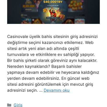
Casinovale üyelik bahis sitesinin giriş adresinizi
değiştirme seçimi kazancınızı etkilemez. Web
sitesi artık yeni alan adı altında çeşitli
turnuvalara ve etkinliklere ev sahipliği yapıyor.
Bir bahis şirketi olarak göreviniz aynı kalacaktır.
Nereden kaynaklandı? Başarılı bahisler
yapmaya devam edebilir ve heyecana kaldığınız
yerden devam edebilirsiniz. En güncel web
sitesi adresini görüntülemek için mevcut giriş
adresinizi seçin. …
Devamını oku
Kategoriler
Giriş