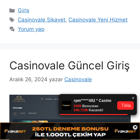
Kategoriler
Giriş
Etiketler
Casinovale Şikayet
,
Casinovale Yeni Hizmet
Yorum yap
Casinovale Güncel Giriş
Aralık 26, 2024
yazar
Casinovale
×