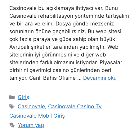
Casinovale bu açıklamaya ihtiyacı var. Bunu
Casinovale rehabilitasyon yönteminde tartışalım
ve bir ara verelim. Dosya göndermezseniz
sorunların önüne geçebilirsiniz. Bu web sitesi
çok fazla paraya ve güce sahip olan büyük
Avrupalı şirketler tarafından yapılmıştır. Web
sitelerinin iyi görünmesini ve diğer web
sitelerinden farklı olmasını istiyorlar. Piyasalar
birbirini çevrimiçi casino günlerinden beri
tanıyor. Canlı Bahis Ofisine …
Devamını oku
Kategoriler
Giriş
Etiketler
Casinovale
,
Casinovale Casino Tv
,
Casinovale Mobil Giriş
Yorum yap