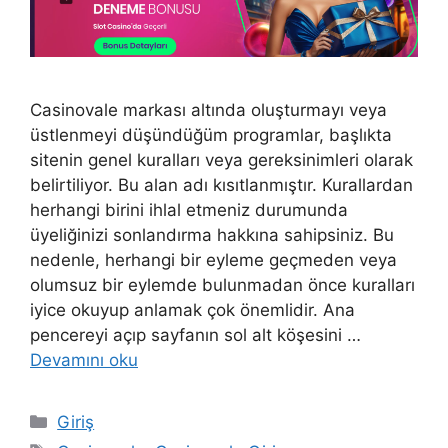
Casinovale markası altında oluşturmayı veya
üstlenmeyi düşündüğüm programlar, başlıkta
sitenin genel kuralları veya gereksinimleri olarak
belirtiliyor. Bu alan adı kısıtlanmıştır. Kurallardan
herhangi birini ihlal etmeniz durumunda
üyeliğinizi sonlandırma hakkına sahipsiniz. Bu
nedenle, herhangi bir eyleme geçmeden veya
olumsuz bir eylemde bulunmadan önce kuralları
iyice okuyup anlamak çok önemlidir. Ana
pencereyi açıp sayfanın sol alt köşesini …
Devamını oku
Kategoriler
Giriş