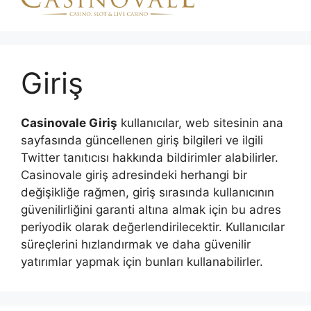
Giriş
Casinovale Giriş
kullanıcılar, web sitesinin ana
sayfasında güncellenen giriş bilgileri ve ilgili
Twitter tanıtıcısı hakkında bildirimler alabilirler.
Casinovale giriş adresindeki herhangi bir
değişikliğe rağmen, giriş sırasında kullanıcının
güvenilirliğini garanti altına almak için bu adres
periyodik olarak değerlendirilecektir. Kullanıcılar
süreçlerini hızlandırmak ve daha güvenilir
yatırımlar yapmak için bunları kullanabilirler.