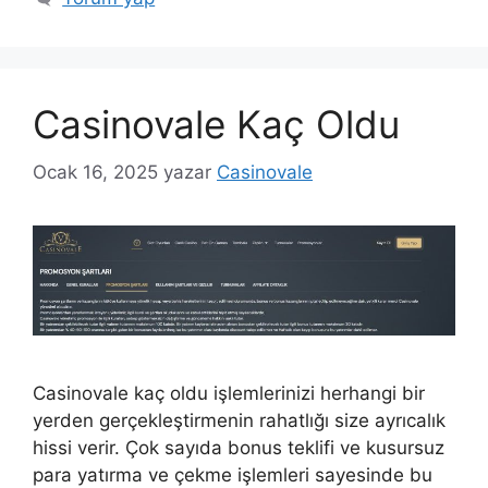
Casinovale Kaç Oldu
Ocak 16, 2025
yazar
Casinovale
Casinovale kaç oldu işlemlerinizi herhangi bir
yerden gerçekleştirmenin rahatlığı size ayrıcalık
hissi verir. Çok sayıda bonus teklifi ve kusursuz
para yatırma ve çekme işlemleri sayesinde bu