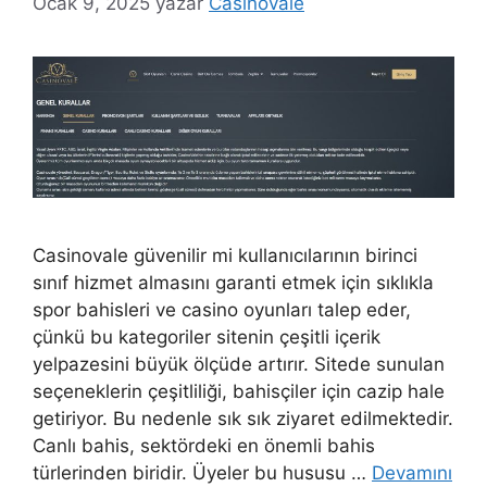
Ocak 9, 2025
yazar
Casinovale
Casinovale güvenilir mi kullanıcılarının birinci
sınıf hizmet almasını garanti etmek için sıklıkla
spor bahisleri ve casino oyunları talep eder,
çünkü bu kategoriler sitenin çeşitli içerik
yelpazesini büyük ölçüde artırır. Sitede sunulan
seçeneklerin çeşitliliği, bahisçiler için cazip hale
getiriyor. Bu nedenle sık sık ziyaret edilmektedir.
Canlı bahis, sektördeki en önemli bahis
türlerinden biridir. Üyeler bu hususu …
Devamını