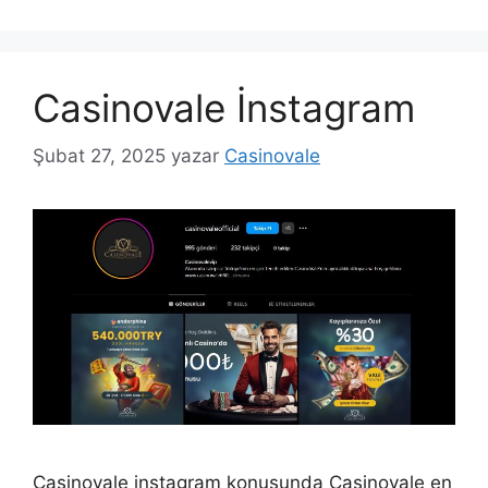
Casinovale İnstagram
Şubat 27, 2025
yazar
Casinovale
Casinovale instagram konusunda Casinovale en