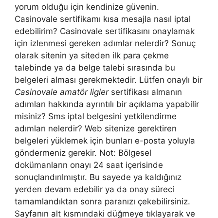
yorum olduğu için kendinize güvenin.
Casinovale sertifikamı kısa mesajla nasıl iptal
edebilirim? Casinovale sertifikasını onaylamak
için izlenmesi gereken adımlar nelerdir? Sonuç
olarak sitenin ya siteden ilk para çekme
talebinde ya da belge talebi sırasında bu
belgeleri alması gerekmektedir. Lütfen onaylı bir
Casinovale amatör ligler
sertifikası almanın
adımları hakkında ayrıntılı bir açıklama yapabilir
misiniz? Sms iptal belgesini yetkilendirme
adımları nelerdir? Web sitenize gerektiren
belgeleri yüklemek için bunları e-posta yoluyla
göndermeniz gerekir. Not: Bölgesel
dokümanların onayı 24 saat içerisinde
sonuçlandırılmıştır. Bu sayede ya kaldığınız
yerden devam edebilir ya da onay süreci
tamamlandıktan sonra paranızı çekebilirsiniz.
Sayfanın alt kısmındaki düğmeye tıklayarak ve