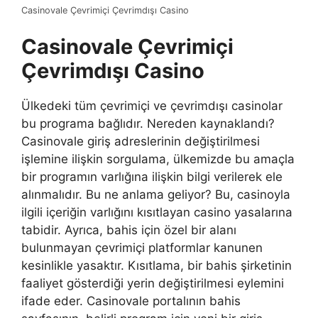
Casinovale Çevrimiçi Çevrimdışı Casino
Casinovale Çevrimiçi
Çevrimdışı Casino
Ülkedeki tüm çevrimiçi ve çevrimdışı casinolar
bu programa bağlıdır. Nereden kaynaklandı?
Casinovale giriş adreslerinin değiştirilmesi
işlemine ilişkin sorgulama, ülkemizde bu amaçla
bir programın varlığına ilişkin bilgi verilerek ele
alınmalıdır. Bu ne anlama geliyor? Bu, casinoyla
ilgili içeriğin varlığını kısıtlayan casino yasalarına
tabidir. Ayrıca, bahis için özel bir alanı
bulunmayan çevrimiçi platformlar kanunen
kesinlikle yasaktır. Kısıtlama, bir bahis şirketinin
faaliyet gösterdiği yerin değiştirilmesi eylemini
ifade eder. Casinovale portalının bahis