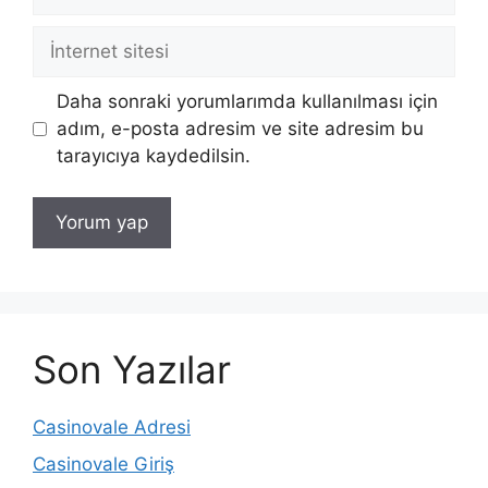
posta
İnternet
sitesi
Daha sonraki yorumlarımda kullanılması için
adım, e-posta adresim ve site adresim bu
tarayıcıya kaydedilsin.
Son Yazılar
Casinovale Adresi
Casinovale Giriş