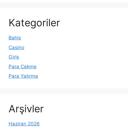
Kategoriler
Bahis
Casino
Giriş
Para Çekme
Para Yatırma
Arşivler
Haziran 2026