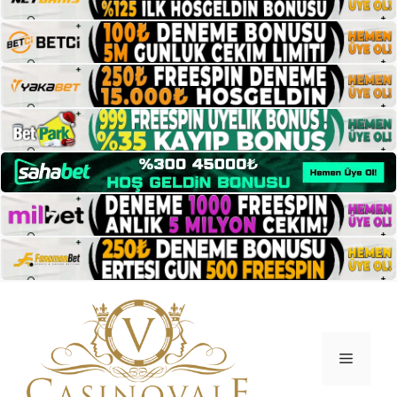
İçeriğe
atla
Menü