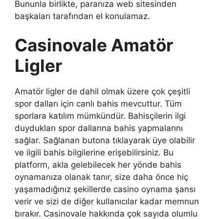
Bununla birlikte, paranıza web sitesinden
başkaları tarafından el konulamaz.
Casinovale Amatör
Ligler
Amatör ligler de dahil olmak üzere çok çeşitli
spor dalları için canlı bahis mevcuttur. Tüm
sporlara katılım mümkündür. Bahisçilerin ilgi
duydukları spor dallarına bahis yapmalarını
sağlar. Sağlanan butona tıklayarak üye olabilir
ve ilgili bahis bilgilerine erişebilirsiniz. Bu
platform, akla gelebilecek her yönde bahis
oynamanıza olanak tanır, size daha önce hiç
yaşamadığınız şekillerde casino oynama şansı
verir ve sizi de diğer kullanıcılar kadar memnun
bırakır. Casinovale hakkında çok sayıda olumlu