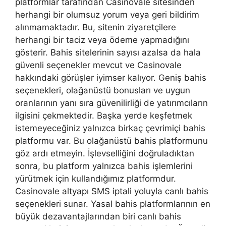
platformlar tarafından Casinovale sitesinden
herhangi bir olumsuz yorum veya geri bildirim
alınmamaktadır. Bu, sitenin ziyaretçilere
herhangi bir taciz veya ödeme yapmadığını
gösterir. Bahis sitelerinin sayısı azalsa da hala
güvenli seçenekler mevcut ve Casinovale
hakkındaki görüşler iyimser kalıyor. Geniş bahis
seçenekleri, olağanüstü bonusları ve uygun
oranlarının yanı sıra güvenilirliği de yatırımcıların
ilgisini çekmektedir. Başka yerde keşfetmek
istemeyeceğiniz yalnızca birkaç çevrimiçi bahis
platformu var. Bu olağanüstü bahis platformunu
göz ardı etmeyin. İşlevselliğini doğruladıktan
sonra, bu platform yalnızca bahis işlemlerini
yürütmek için kullandığımız platformdur.
Casinovale altyapı SMS iptali yoluyla canlı bahis
seçenekleri sunar. Yasal bahis platformlarının en
büyük dezavantajlarından biri canlı bahis