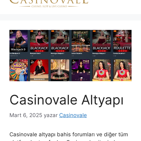
Casinovale Altyapı
Mart 6, 2025
yazar
Casinovale
Casinovale altyapı bahis forumları ve diğer tüm