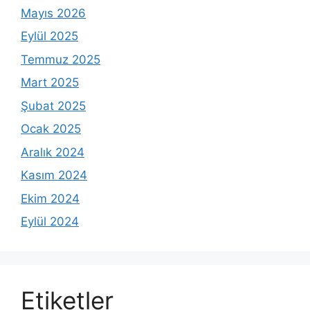
Mayıs 2026
Eylül 2025
Temmuz 2025
Mart 2025
Şubat 2025
Ocak 2025
Aralık 2024
Kasım 2024
Ekim 2024
Eylül 2024
Etiketler