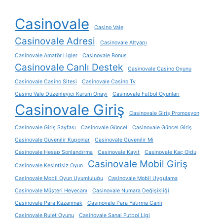
Casinovale
Casino Vale
Casinovale Adresi
Casinovale Altyapı
Casinovale Amatör Ligler
Casinovale Bonus
Casinovale Canlı Destek
Casinovale Casino Oyunu
Casinovale Casino Sitesi
Casinovale Casino Tv
Casino Vale Düzenleyici Kurum Onayı
Casinovale Futbol Oyunları
Casinovale Giriş
Casinovale Giriş Promosyon
Casinovale Giriş Sayfası
Casinovale Güncel
Casinovale Güncel Giriş
Casinovale Güvenilir Kuponlar
Casinovale Güvenilir Mi
Casinovale Hesap Sonlandırma
Casinovale Kayıt
Casinovale Kaç Oldu
Casinovale Mobil Giriş
Casinovale Kesintisiz Oyun
Casinovale Mobil Oyun Uyumluluğu
Casinovale Mobil Uygulama
Casinovale Müşteri Heyecanı
Casinovale Numara Değişikliği
Casinovale Para Kazanmak
Casinovale Para Yatırma Canlı
Casinovale Rulet Oyunu
Casinovale Sanal Futbol Ligi