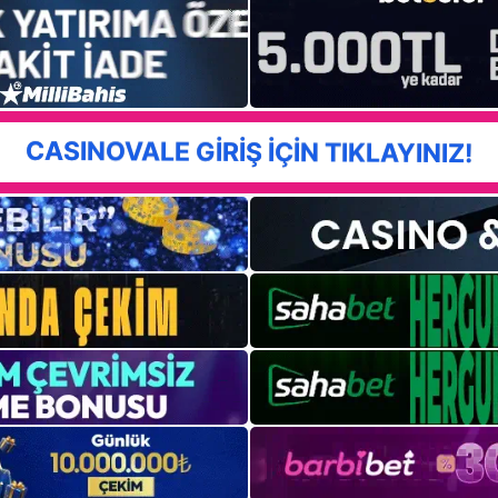
CASINOVALE GİRİŞ İÇİN TIKLAYINIZ!