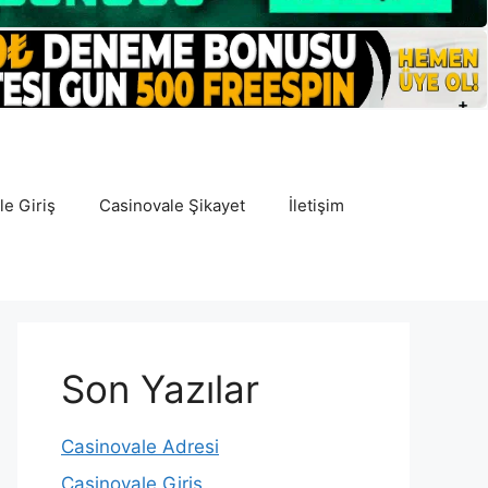
le Giriş
Casinovale Şikayet
İletişim
Son Yazılar
Casinovale Adresi
Casinovale Giriş