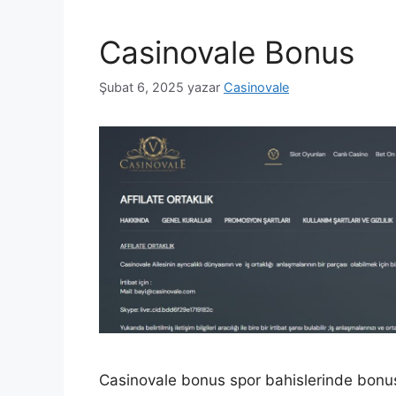
Casinovale Bonus
Şubat 6, 2025
yazar
Casinovale
Casinovale bonus spor bahislerinde bonus 