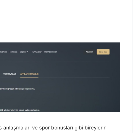
anlaşmaları ve spor bonusları gibi bireylerin