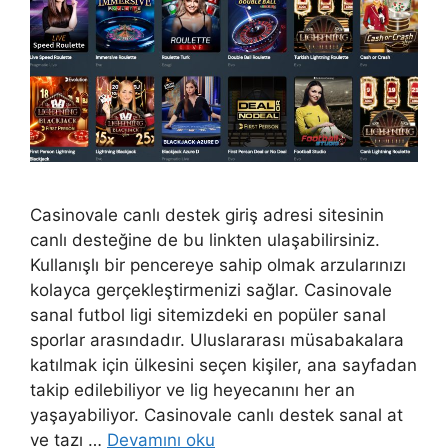
Casinovale canlı destek giriş adresi sitesinin
canlı desteğine de bu linkten ulaşabilirsiniz.
Kullanışlı bir pencereye sahip olmak arzularınızı
kolayca gerçekleştirmenizi sağlar. Casinovale
sanal futbol ligi sitemizdeki en popüler sanal
sporlar arasındadır. Uluslararası müsabakalara
katılmak için ülkesini seçen kişiler, ana sayfadan
takip edilebiliyor ve lig heyecanını her an
yaşayabiliyor. Casinovale canlı destek sanal at
ve tazı …
Devamını oku