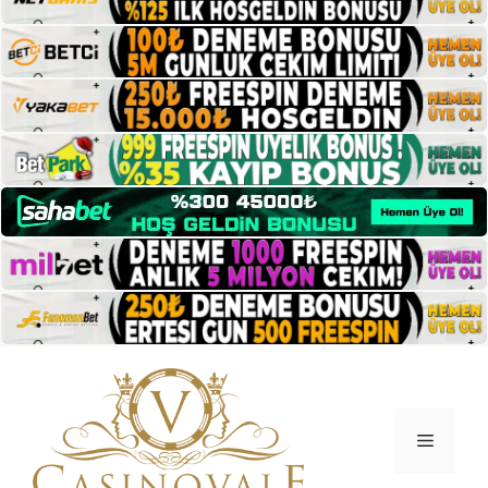
İçeriğe
atla
Menü