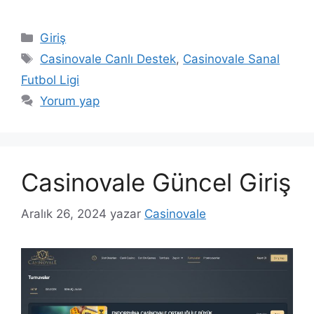
Kategoriler
Giriş
Etiketler
Casinovale Canlı Destek
,
Casinovale Sanal
Futbol Ligi
Yorum yap
Casinovale Güncel Giriş
Aralık 26, 2024
yazar
Casinovale