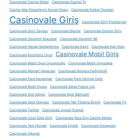
Casinovale Casino Sitesi
Casinovale Casino Tv
Casino Vale Düzenleyici Kurum Onayı
Casinovale Futbol Oyunları
Casinovale Giriş
Casinovale Giriş Promosyon
Casinovale Giriş Sayfası
Casinovale Güncel
Casinovale Güncel Giriş
Casinovale Güvenilir Kuponlar
Casinovale Güvenilir Mi
Casinovale Hesap Sonlandırma
Casinovale Kayıt
Casinovale Kaç Oldu
Casinovale Mobil Giriş
Casinovale Kesintisiz Oyun
Casinovale Mobil Oyun Uyumluluğu
Casinovale Mobil Uygulama
Casinovale Müşteri Heyecanı
Casinovale Numara Değişikliği
Casinovale Para Kazanmak
Casinovale Para Yatırma Canlı
Casinovale Rulet Oyunu
Casinovale Sanal Futbol Ligi
Casinovale Slot Adresi
Casinovale Spor Bahisleri
Casinovale Spor Dünyası
Casinovale Tek Tıklama Erişim
Casinovale TV
Casinovale Twitter
Casinovale Uygun Oranlar
Casinovale Uzun Süre Giriş
Casinovale Yasa Dışı Casino Adresi
Casinovale Yeni Hizmet
Casinovale Üyelik
Casinovale İnstagram
Casinovale Şikayet