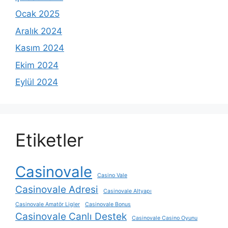
Ocak 2025
Aralık 2024
Kasım 2024
Ekim 2024
Eylül 2024
Etiketler
Casinovale
Casino Vale
Casinovale Adresi
Casinovale Altyapı
Casinovale Amatör Ligler
Casinovale Bonus
Casinovale Canlı Destek
Casinovale Casino Oyunu