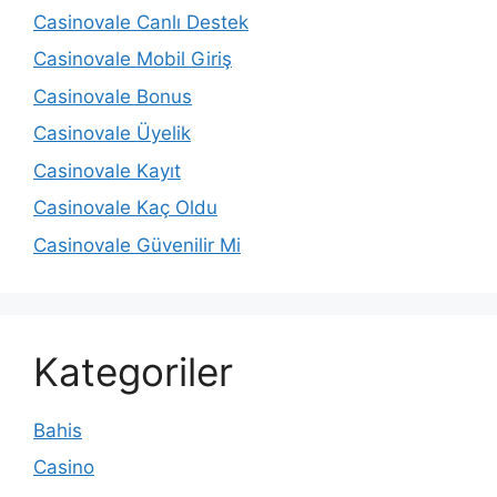
Casinovale Canlı Destek
Casinovale Mobil Giriş
Casinovale Bonus
Casinovale Üyelik
Casinovale Kayıt
Casinovale Kaç Oldu
Casinovale Güvenilir Mi
Kategoriler
Bahis
Casino