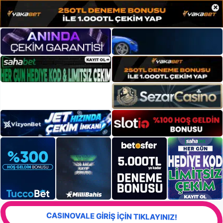
×
CASINOVALE GİRİŞ İÇİN TIKLAYINIZ!