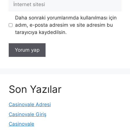
İnternet
sitesi
Daha sonraki yorumlarımda kullanılması için
adım, e-posta adresim ve site adresim bu
tarayıcıya kaydedilsin.
Son Yazılar
Casinovale Adresi
Casinovale Giriş
Casinovale