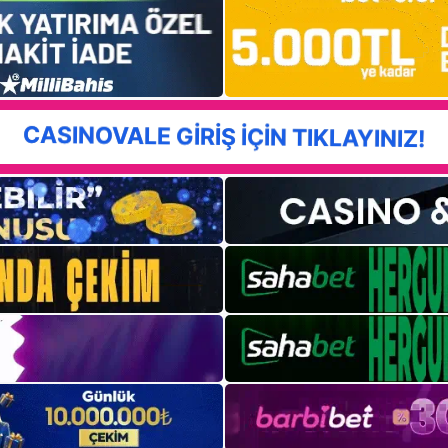
CASINOVALE GİRİŞ İÇİN TIKLAYINIZ!