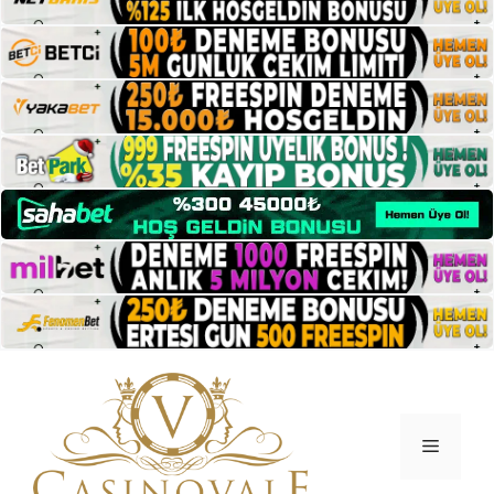
İçeriğe
atla
Menü