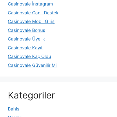
Casinovale İnstagram
Casinovale Canlı Destek
Casinovale Mobil Giriş
Casinovale Bonus
Casinovale Üyelik
Casinovale Kayıt
Casinovale Kaç Oldu
Casinovale Güvenilir Mi
Kategoriler
Bahis