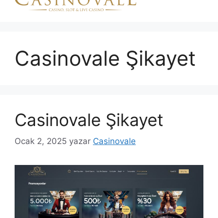
Casinovale Şikayet
Casinovale Şikayet
Ocak 2, 2025
yazar
Casinovale