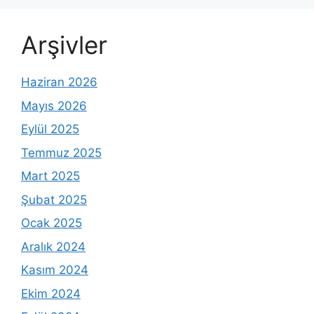
Arşivler
Haziran 2026
Mayıs 2026
Eylül 2025
Temmuz 2025
Mart 2025
Şubat 2025
Ocak 2025
Aralık 2024
Kasım 2024
Ekim 2024