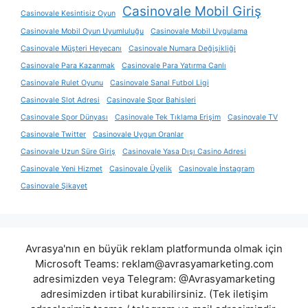
Casinovale Mobil Giriş
Casinovale Kesintisiz Oyun
Casinovale Mobil Oyun Uyumluluğu
Casinovale Mobil Uygulama
Casinovale Müşteri Heyecanı
Casinovale Numara Değişikliği
Casinovale Para Kazanmak
Casinovale Para Yatırma Canlı
Casinovale Rulet Oyunu
Casinovale Sanal Futbol Ligi
Casinovale Slot Adresi
Casinovale Spor Bahisleri
Casinovale Spor Dünyası
Casinovale Tek Tıklama Erişim
Casinovale TV
Casinovale Twitter
Casinovale Uygun Oranlar
Casinovale Uzun Süre Giriş
Casinovale Yasa Dışı Casino Adresi
Casinovale Yeni Hizmet
Casinovale Üyelik
Casinovale İnstagram
Casinovale Şikayet
Avrasya'nın en büyük reklam platformunda olmak için
Microsoft Teams:
reklam@avrasyamarketing.com
adresimizden veya Telegram: @Avrasyamarketing
adresimizden irtibat kurabilirsiniz. (Tek iletişim