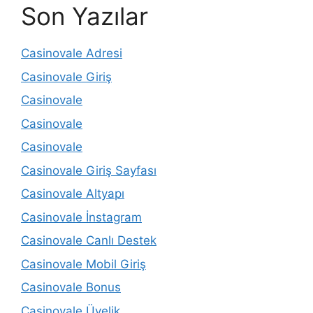
Son Yazılar
Casinovale Adresi
Casinovale Giriş
Casinovale
Casinovale
Casinovale
Casinovale Giriş Sayfası
Casinovale Altyapı
Casinovale İnstagram
Casinovale Canlı Destek
Casinovale Mobil Giriş
Casinovale Bonus
Casinovale Üyelik