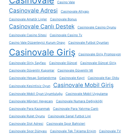
Casinovale
Casino Vale
Casinovale Adresi
Casinovale Altyapı
Casinovale Amatör Ligler
Casinovale Bonus
Casinovale Canlı Destek
Casinovale Casino Oyunu
Casinovale Casino Sitesi
Casinovale Casino Tv
Casino Vale Düzenleyici Kurum Onayı
Casinovale Futbol Oyunları
Casinovale Giriş
Casinovale Giriş Promosyon
Casinovale Giriş Sayfası
Casinovale Güncel
Casinovale Güncel Giriş
Casinovale Güvenilir Kuponlar
Casinovale Güvenilir Mi
Casinovale Hesap Sonlandırma
Casinovale Kayıt
Casinovale Kaç Oldu
Casinovale Mobil Giriş
Casinovale Kesintisiz Oyun
Casinovale Mobil Oyun Uyumluluğu
Casinovale Mobil Uygulama
Casinovale Müşteri Heyecanı
Casinovale Numara Değişikliği
Casinovale Para Kazanmak
Casinovale Para Yatırma Canlı
Casinovale Rulet Oyunu
Casinovale Sanal Futbol Ligi
Casinovale Slot Adresi
Casinovale Spor Bahisleri
Casinovale Spor Dünyası
Casinovale Tek Tıklama Erişim
Casinovale TV