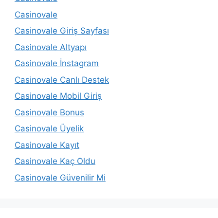
Casinovale
Casinovale Giriş Sayfası
Casinovale Altyapı
Casinovale İnstagram
Casinovale Canlı Destek
Casinovale Mobil Giriş
Casinovale Bonus
Casinovale Üyelik
Casinovale Kayıt
Casinovale Kaç Oldu
Casinovale Güvenilir Mi