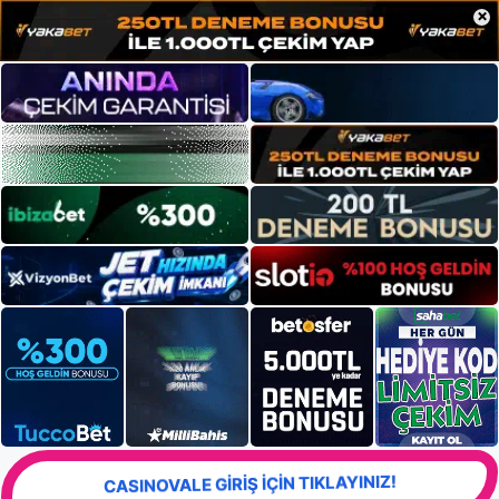
×
CASINOVALE GİRİŞ İÇİN TIKLAYINIZ!