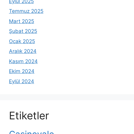
Eylül 2025
Temmuz 2025
Mart 2025
Şubat 2025
Ocak 2025
Aralık 2024
Kasım 2024
Ekim 2024
Eylül 2024
Etiketler