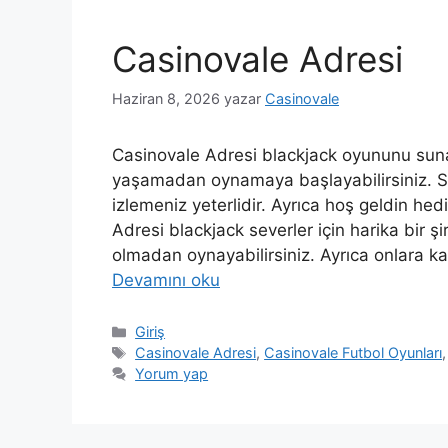
Casinovale Adresi
Haziran 8, 2026
yazar
Casinovale
Casinovale Adresi blackjack oyununu sunan
yaşamadan oynamaya başlayabilirsiniz. Sad
izlemeniz yeterlidir. Ayrıca hoş geldin hed
Adresi blackjack severler için harika bir şir
olmadan oynayabilirsiniz. Ayrıca onlara 
Devamını oku
Kategoriler
Giriş
Etiketler
Casinovale Adresi
,
Casinovale Futbol Oyunları
Yorum yap