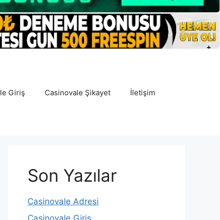
le Giriş
Casinovale Şikayet
İletişim
Son Yazılar
Casinovale Adresi
Casinovale Giriş