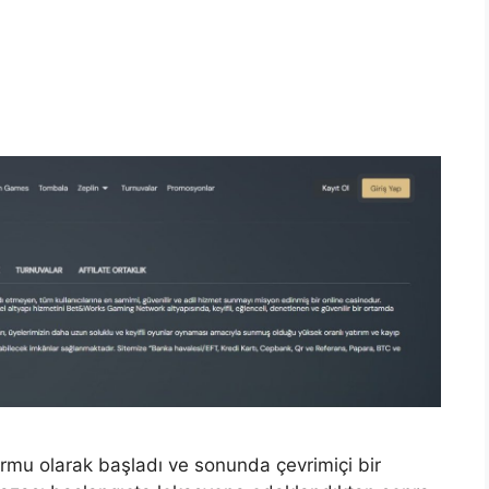
formu olarak başladı ve sonunda çevrimiçi bir