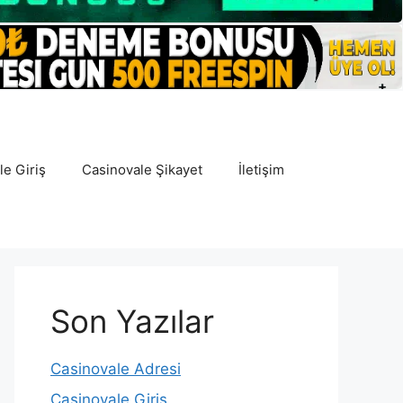
le Giriş
Casinovale Şikayet
İletişim
Son Yazılar
Casinovale Adresi
Casinovale Giriş