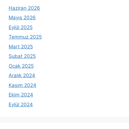
Haziran 2026
Mayıs 2026
Eylül 2025
Temmuz 2025
Mart 2025
Şubat 2025
Ocak 2025
Aralık 2024
Kasım 2024
Ekim 2024
Eylül 2024