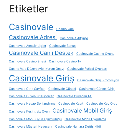
Etiketler
Casinovale
Casino Vale
Casinovale Adresi
Casinovale Altyapı
Casinovale Amatör Ligler
Casinovale Bonus
Casinovale Canlı Destek
Casinovale Casino Oyunu
Casinovale Casino Sitesi
Casinovale Casino Tv
Casino Vale Düzenleyici Kurum Onayı
Casinovale Futbol Oyunları
Casinovale Giriş
Casinovale Giriş Promosyon
Casinovale Giriş Sayfası
Casinovale Güncel
Casinovale Güncel Giriş
Casinovale Güvenilir Kuponlar
Casinovale Güvenilir Mi
Casinovale Hesap Sonlandırma
Casinovale Kayıt
Casinovale Kaç Oldu
Casinovale Mobil Giriş
Casinovale Kesintisiz Oyun
Casinovale Mobil Oyun Uyumluluğu
Casinovale Mobil Uygulama
Casinovale Müşteri Heyecanı
Casinovale Numara Değişikliği