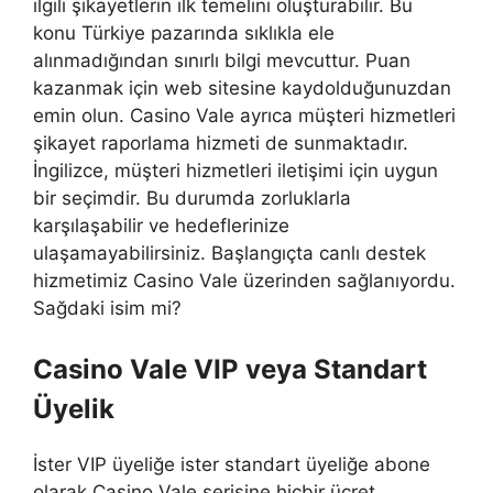
ilgili şikayetlerin ilk temelini oluşturabilir. Bu
konu Türkiye pazarında sıklıkla ele
alınmadığından sınırlı bilgi mevcuttur. Puan
kazanmak için web sitesine kaydolduğunuzdan
emin olun. Casino Vale ayrıca müşteri hizmetleri
şikayet raporlama hizmeti de sunmaktadır.
İngilizce, müşteri hizmetleri iletişimi için uygun
bir seçimdir. Bu durumda zorluklarla
karşılaşabilir ve hedeflerinize
ulaşamayabilirsiniz. Başlangıçta canlı destek
hizmetimiz Casino Vale üzerinden sağlanıyordu.
Sağdaki isim mi?
Casino Vale VIP veya Standart
Üyelik
İster VIP üyeliğe ister standart üyeliğe abone
olarak Casino Vale serisine hiçbir ücret