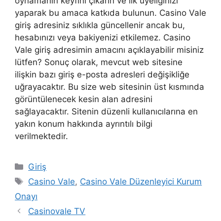
oynamanın keyfini çıkarın ve ilk üyeliğinizi
yaparak bu amaca katkıda bulunun. Casino Vale
giriş adresiniz sıklıkla güncellenir ancak bu,
hesabınızı veya bakiyenizi etkilemez. Casino
Vale giriş adresimin amacını açıklayabilir misiniz
lütfen? Sonuç olarak, mevcut web sitesine
ilişkin bazı giriş e-posta adresleri değişikliğe
uğrayacaktır. Bu size web sitesinin üst kısmında
görüntülenecek kesin alan adresini
sağlayacaktır. Sitenin düzenli kullanıcılarına en
yakın konum hakkında ayrıntılı bilgi
verilmektedir.
Kategoriler
Giriş
Etiketler
Casino Vale
,
Casino Vale Düzenleyici Kurum
Onayı
Casinovale TV