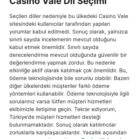
Casino Vale Dil Seçimi
Seçilen diller nedeniyle bu ülkedeki Casino Vale
sitesindeki kullanıcılar tarafından yapılan
yorumlar kabul edilmedi. Sonuç olarak, yalnızca
sınırlı sayıda incelemenin mevcut olduğunu
kabul etmek önemlidir. Sınırlı sayıda
derecelendirme mevcut olduğunda güvenilir bir
değerlendirme yapmak zordur. Bu nedenle
etkinliğe aktif olarak katılmak çok önemlidir. Bu,
ödeme teknolojisinde bile sorunlu olabilir. Bazen
diğer ülkelerdeki müşteriler farklı ödeme
yöntemleri kullanabilir. Ödeme teknolojisiyle ilgili
sorularınız varsa lütfen müşteri hizmetleri
ekibimizle iletişime geçin. Tekrar ediyorum,
Türkiye’de müşteri hizmetleri desteği
bulunmamaktadır. Sonuç olarak katılımcılar
zorluklarla karşılaşacaklardır. Yasallık açısından