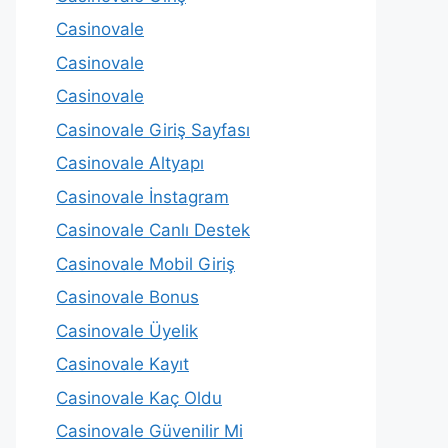
Casinovale
Casinovale
Casinovale
Casinovale Giriş Sayfası
Casinovale Altyapı
Casinovale İnstagram
Casinovale Canlı Destek
Casinovale Mobil Giriş
Casinovale Bonus
Casinovale Üyelik
Casinovale Kayıt
Casinovale Kaç Oldu
Casinovale Güvenilir Mi