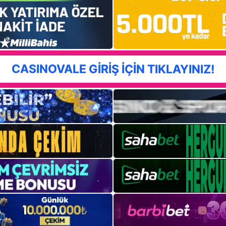
CASINOVALE GİRİŞ İÇİN TIKLAYINIZ!