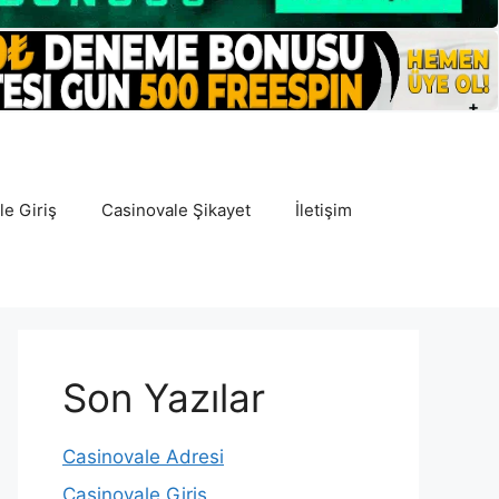
le Giriş
Casinovale Şikayet
İletişim
Son Yazılar
Casinovale Adresi
Casinovale Giriş